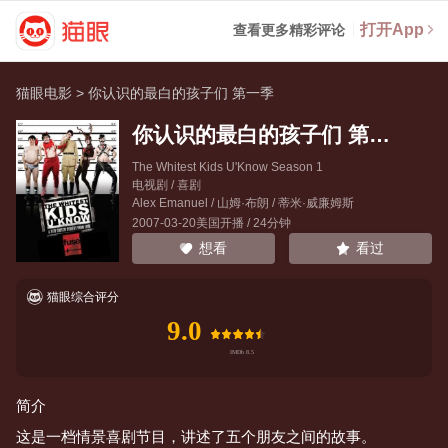
打开App
查看更多精彩评论
猫眼电影
>
你认识的最白的孩子们 第一季
你认识的最白的孩子们 第一季
The Whitest Kids U'Know Season 1
电视剧 / 喜剧
Alex Emanuel
/
山姆·布朗
/
蒂米·威廉姆斯
2007-03-20美国开播 / 24分钟
看过
想看
猫眼综合评分
9.0
简介
这是一档情景喜剧节目，讲述了五个朋友之间的故事。