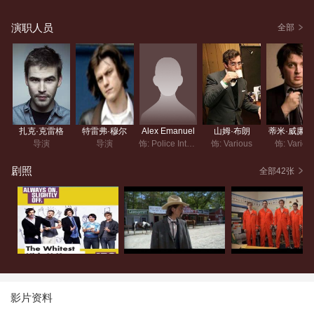
演职人员
全部
扎克·克雷格
特雷弗·穆尔
Alex Emanuel
山姆·布朗
蒂米·威廉
导演
导演
饰: Police Interrogator
饰: Various
饰: Variou
剧照
全部42张
影片资料