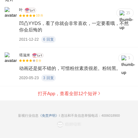
叶
25
10
分
凹凸YYDS，看了你就会非常喜欢，一定要看哦，不然
你会后悔的
2021-12-22
6
回复
塔滋米
5
8
分
动画还是挺不错的，可惜粉丝素质很差。粉转黑。
2020-05-23
3
回复
打开App，查看全部
12
个短评
影视行业信息
《免责声明》
I 违法和不良信息举报电话：4006018900