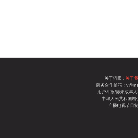
关于猫眼 :
关于
商务合作邮箱：v@mao
用户举报/涉未成年人有害信
中华人民共和国增值电
广播电视节目制
猫眼电影