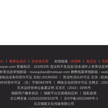
我们
董事会成员
投资者关系
友情链接 :
美团网
格瓦拉
美
yan.com 客服电话：10105335 违法和不良信息/涉未成年人有害信息举报
息举报邮箱：tousujubao@meituan.com 舞弊线索举报邮箱：wubiju
信业务经营许可证 京B2-20190350
营业性演出许可证 京演（机构）
作经营许可证 （京）字第08478号
网络文化经营许可证 京网文（2022）
艺术品经营单位备案证明 京东艺（2022）0095号
猫眼用户服务协议
猫眼平台交易规则总则
隐私政策
京公网安备 11010102003232号
京ICP备16022489号-1
北京猫眼文化传媒有限公司