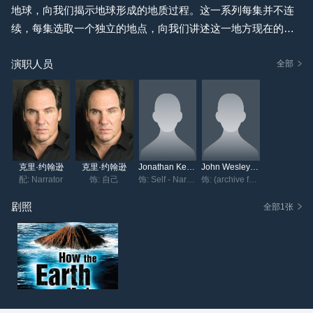
地球，向我们揭示地球形成的地质过程。这一系列每集并不连
续，每集选取一个独立的地点，向我们讲述这一地方现在的形
貌是如何在经历了千万年的地质变化后形成的——是板块碰
演职人员
撞、火山爆发还是冰山的磨蚀？地质的形成过程，与我们如今
全部
的生活方式息息相关，但由于漫长的岁月却变得扑朔迷离。利
用各种遗留的线索、地质学家发现的证据，这一系列将要追溯
至千年之前，探究缓慢却强大的造地运动是如何形成我们今天
的世界的。
克里·约翰逊
克里·约翰逊
Jonathan Keeble
John Wesley Powell
配: Narrator
饰: 自己
饰: Self - Narrator
饰: (archive footage)
剧照
全部1张