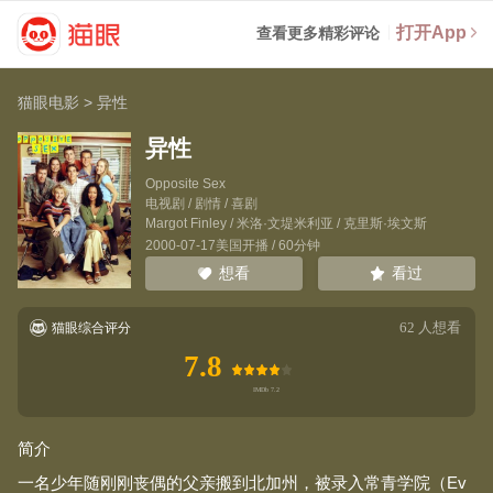
打开App
查看更多精彩评论
猫眼电影
>
异性
异性
Opposite Sex
电视剧 / 剧情 / 喜剧
Margot Finley
/
米洛·文堤米利亚
/
克里斯·埃文斯
2000-07-17美国开播 / 60分钟
看过
想看
62
人想看
猫眼综合评分
7.8
简介
一名少年随刚刚丧偶的父亲搬到北加州，被录入常青学院（Ev