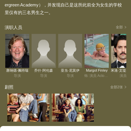
ergreen Academy），并发现自己是这所此前全为女生的学校
里仅有的三名男生之一。
演职人员
全部
唐纳德·佩特瑞
乔什·阿伦森
亚当·尼莫伊
Margot Finley
米洛·
导演
导演
导演
饰: 演员 Actor/Actress
演员
剧照
全部2张