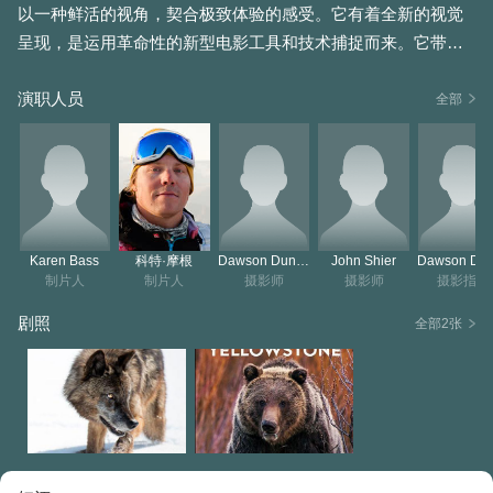
以一种鲜活的视角，契合极致体验的感受。它有着全新的视觉
呈现，是运用革命性的新型电影工具和技术捕捉而来。它带着
一种能让你沉浸其中的亲近感，有着能让你震撼不已的宏大格
演职人员
局，还有着一种衡量终极荒野的热忱。这是一个……
全部
Karen Bass
科特·摩根
Dawson Dunning
John Shier
制片人
制片人
摄影师
摄影师
摄影指导
剧照
全部2张