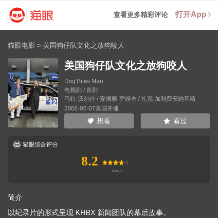
打开App
查看更多精彩评论
猫眼电影
>
美国狗仔队文化之放狗咬人
美国狗仔队文化之放狗咬人
Dog Bites Man
电视剧 / 喜剧
马特·沃尔什
/
安德丽·萨维奇
/
扎克·加利费安纳基斯
2006-06-07美国开播
看过
想看
猫眼综合评分
8.2
简介
以纪录片的形式呈现 KHBX 新闻团队的幕后故事。