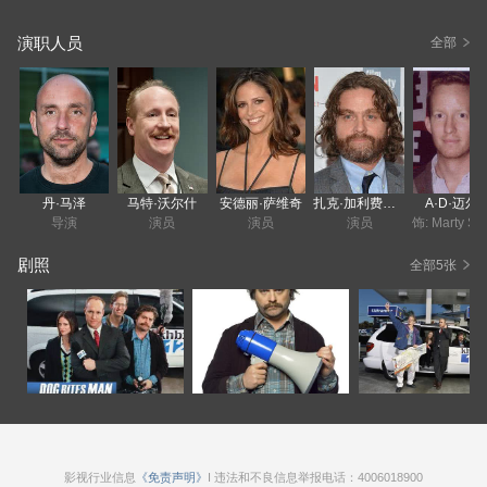
演职人员
全部
丹·马泽
马特·沃尔什
安德丽·萨维奇
扎克·加利费安纳基斯
A·D·迈尔
导演
演员
演员
演员
饰: M
剧照
全部5张
影视行业信息
《免责声明》
I 违法和不良信息举报电话：4006018900