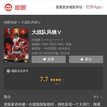
打开App
查看更多精彩评论
猫眼电影
>
大战队风镜Ⅴ
大战队风镜Ⅴ
大戦隊ゴーグルファイブ
电视剧 / 动作 / 科幻 / 奇幻 / 冒险
春田纯一
/
依田英助
/
赤木良次
1982-02-06日本开播 / 20分钟
看过
想看
猫眼综合评分
7.7
简介
展开
冒险家赤间健一在德国探险期间，偶然发现一个大洞穴，顺着