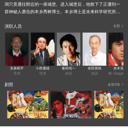
洞穴竟通往附近的一座城堡。进入城堡后，他救下了正遭到一
群神秘人袭击的本乡秀树博士。本乡博士是未来科学研究所的
负责人，而那些袭击他的人属于曾毁灭多个文明的暗黑科学帝
演职人员
国Death Dark。
全部
与此同时，Death Dark建造的机械岛——暗黑巨大城死亡乌托
邦从海底浮出，开始了征服世界的行动。为了挫败Death Dark
的阴谋，本乡博士此前就计划组建一支战队。经过电脑筛选，
赤间健一、黑田官平、青山三郎、黄岛太、桃园美树成为了大
东条昭平
小西通雄
春田纯一
依田英助
赤木良次
战队的队员。正义与邪恶的对决即将展开……
导演
导演
演员
演员
剧照
全部3张