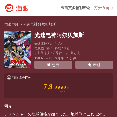
打开App
查看更多精彩评论
猫眼电影
>
光速电神阿尔贝加斯
光速电神阿尔贝加斯
光速電神アルベガス
电视剧 / 动作 / 科幻 / 动画
古川登志夫
/
堀秀行
/
古川登志夫
1983-03-30日本开播 / 25分钟
看过
想看
猫眼综合评分
7.9
简介
デリンジャーの地球侵略が始まった。地球側はこれに対し、