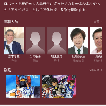
ロボット学校の三人の高校生が造ったメカを三体合体六変化
の「アルベガス」として強化改造、反撃を開始する。
演职人员
全部
森下孝三
久冈敬史
明比正行
古川登志夫
堀秀行
导演
导演
导演
配音演员
配音演员
剧照
全部2张