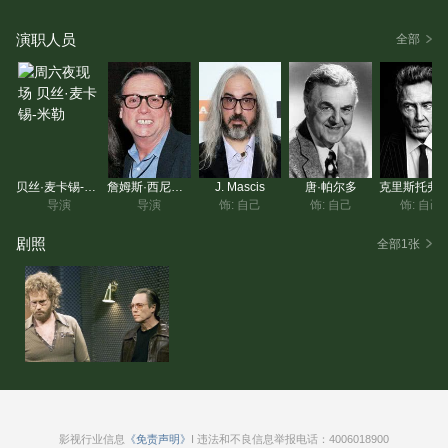
演职人员
全部
贝丝·麦卡锡-米勒
詹姆斯·西尼奥雷利
J. Mascis
唐·帕尔多
克里斯
导演
导演
饰: 自己
饰: 自己
饰: 自己
剧照
全部1张
影视行业信息
《免责声明》
I 违法和不良信息举报电话：4006018900