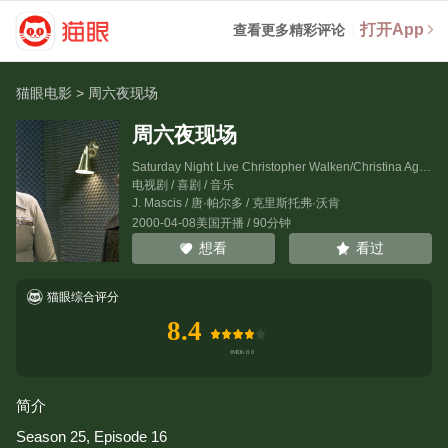
打开App
查看更多精彩评论
猫眼电影
>
周六夜现场
周六夜现场
Saturday Night Live Christopher Walken/Christina Aguilera
电视剧 / 喜剧 / 音乐
J. Mascis
/
唐·帕尔多
/
克里斯托弗·沃肯
2000-04-08美国开播 / 90分钟
看过
想看
猫眼综合评分
8.4
简介
Season 25, Episode 16