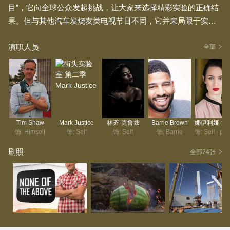
目”，它向全球公众发起挑战，让大家来选择精彩实验的正确结
果。但与其他汽车发烧友类电视节目不同，它并未局限于实验
室或车间这类常见、老套的场景。这档节目走进世界各地的街
演职人员
道、商场、机场和赛道，将科学带给大众。
全部
Tim Shaw
Mark Justice
林齐·克鲁兹
Barrie Brown
娜伊利
饰: Himself
饰: Self
饰: Self
饰: Barrie
剧照
全部24张