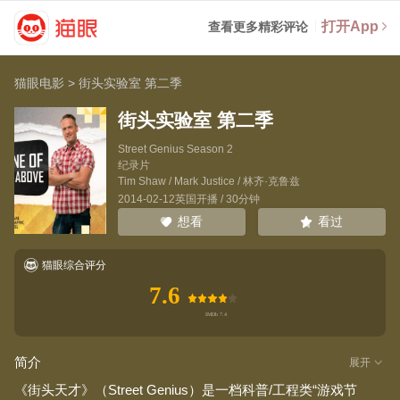
打开App
查看更多精彩评论
猫眼电影
>
街头实验室 第二季
街头实验室 第二季
Street Genius Season 2
纪录片
Tim Shaw
/
Mark Justice
/
林齐·克鲁兹
2014-02-12英国开播 / 30分钟
看过
想看
猫眼综合评分
7.6
简介
展开
《街头天才》（Street Genius）是一档科普/工程类“游戏节