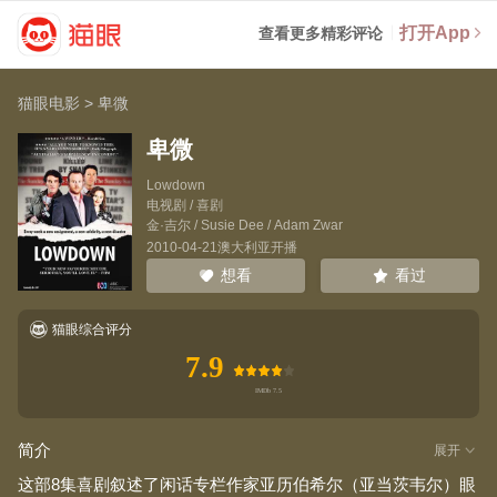
打开App
查看更多精彩评论
猫眼电影
>
卑微
卑微
Lowdown
电视剧 / 喜剧
金·吉尔
/
Susie Dee
/
Adam Zwar
2010-04-21澳大利亚开播
看过
想看
猫眼综合评分
7.9
简介
展开
这部8集喜剧叙述了闲话专栏作家亚历伯希尔（亚当茨韦尔）眼