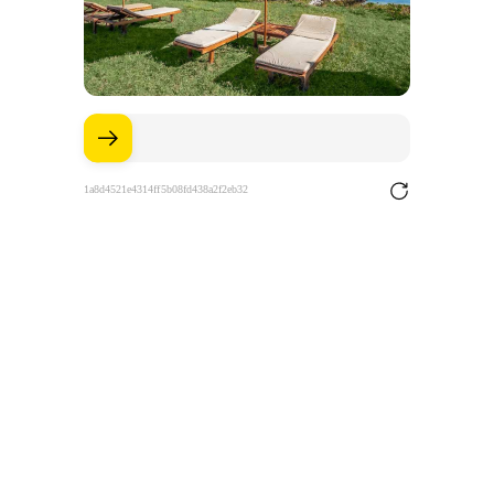
1a8d4521e4314ff5b08fd438a2f2eb32