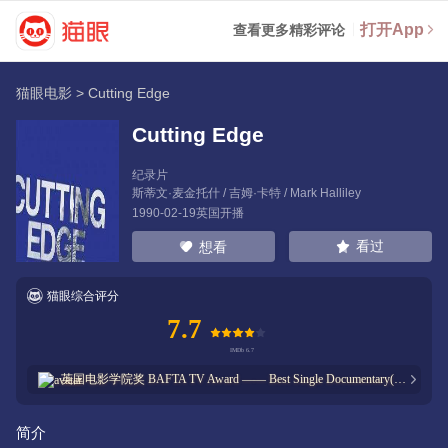
打开App
查看更多精彩评论
猫眼电影
>
Cutting Edge
Cutting Edge
纪录片
斯蒂文·麦金托什
/
吉姆·卡特
/
Mark Halliley
1990-02-19英国开播
看过
想看
猫眼综合评分
7.7
英国电影学院奖
BAFTA TV Award —— Best Single Documentary(提名)
2
次获奖
10
次提名
简介