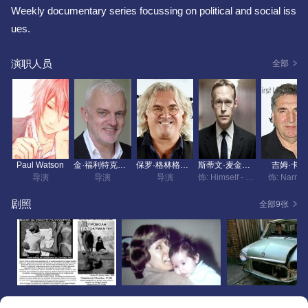
Weekly documentary series focussing on political and social iss
ues.
演职人员
全部
Paul Watson
金·福利特克罗夫特
保罗·格林格拉斯
斯蒂文·麦金托什
吉姆·卡特
导演
导演
导演
饰: Himself - Narrator
饰: Narrato
剧照
全部9张