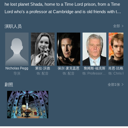
he lost planet Shada, home to a Time Lord prison, from a Time
Lord who's a professor at Cambridge and is old friends with the
Doctor.
演职人员
全部
Nicholas Pegg
莱拉·沃德
保尔·麦克盖恩
詹姆斯·福克斯
肖恩·
导演
饰: 配音
饰: 配音
饰: Professor Chronotis
剧照
全部1张