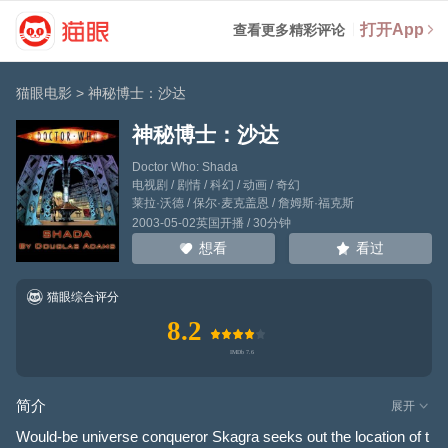
打开App
查看更多精彩评论
猫眼电影
>
神秘博士：沙达
神秘博士：沙达
Doctor Who: Shada
电视剧 / 剧情 / 科幻 / 动画 / 奇幻
莱拉·沃德
/
保尔·麦克盖恩
/
詹姆斯·福克斯
2003-05-02英国开播 / 30分钟
看过
想看
猫眼综合评分
8.2
简介
展开
Would-be universe conqueror Skagra seeks out the location of t