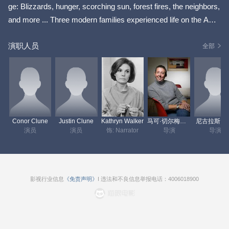
ge: Blizzards, hunger, scorching sun, forest fires, the neighbors,
and more ... Three modern families experienced life on the Ame
rican Frontier. If you think you know everything that happened ...
演职人员
You don't.
全部
Conor Clune
Justin Clune
Kathryn Walker
马可·切尔梅耶夫
尼古拉斯·
演员
演员
饰: Narrator
导演
导演
影视行业信息
《免责声明》
I 违法和不良信息举报电话：4006018900