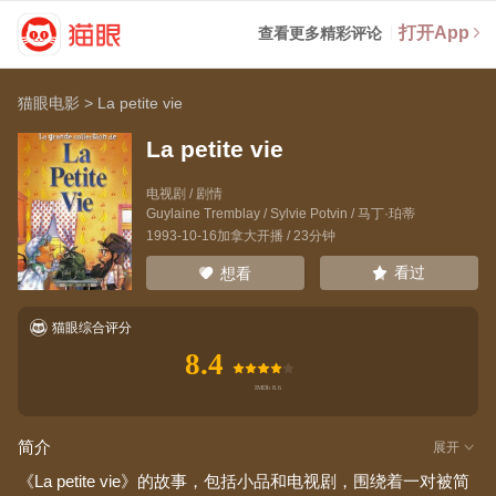
打开App
查看更多精彩评论
猫眼电影
>
La petite vie
La petite vie
电视剧 / 剧情
Guylaine Tremblay
/
Sylvie Potvin
/
马丁·珀蒂
1993-10-16加拿大开播 / 23分钟
看过
想看
猫眼综合评分
8.4
简介
展开
《La petite vie》的故事，包括小品和电视剧，围绕着一对被简