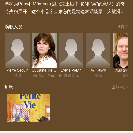
单称为Pôpa和Môman（魁北克土语中“爸”和“妈”的意思）的奇
特夫妇展开。这个小品令人难忘的是枕边对话场景，床被滑稽
地竖着放置，这样演员们看似躺在床上，实则站着，能让剧场
演职人员
观众清楚地看到他们。这一设计会在……中保留。
全部
Pierre Séguin
Guylaine Tremblay
Sylvie Potvin
马丁·珀蒂
米歇尔·寇
导演
饰: Caro Paré
饰: 演员 Actor/Actress
演员
演员
剧照
全部1张