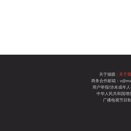
关于猫眼 :
关于
商务合作邮箱：v@mao
用户举报/涉未成年人有害信
中华人民共和国增值电
广播电视节目制
猫眼电影