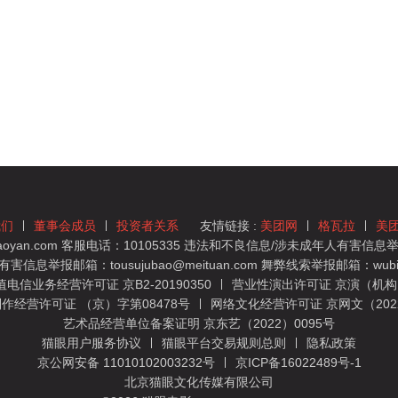
我们
董事会成员
投资者关系
友情链接 :
美团网
格瓦拉
美
yan.com 客服电话：10105335 违法和不良信息/涉未成年人有害信息举报
息举报邮箱：tousujubao@meituan.com 舞弊线索举报邮箱：wubiju
信业务经营许可证 京B2-20190350
营业性演出许可证 京演（机构）
作经营许可证 （京）字第08478号
网络文化经营许可证 京网文（2022）
艺术品经营单位备案证明 京东艺（2022）0095号
猫眼用户服务协议
猫眼平台交易规则总则
隐私政策
京公网安备 11010102003232号
京ICP备16022489号-1
北京猫眼文化传媒有限公司