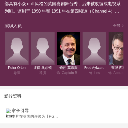
部具有小众 cult 风格的英国喜剧舞台秀，后来被改编成电视系
列剧。该剧于 1990 年和 1991 年在第四频道（Channel 4）播
出了两季，此外还有一档新年特别节目。它标志着维克·里夫斯
演职人员
（Vic Reeves，真名吉姆·莫伊尔（Jim Moir））和鲍勃·莫蒂默
全部
（Bob Mortimer）合作的开端，也开启了他们“维克与鲍勃”（Vi
c and Bob）的喜剧双人组合时代。这部剧后来被公认为英
国……
Peter Orton
彼得·奥尔顿
鲍勃·莫蒂默
Fred Aylward
查理·西格
导演
导演
饰: Captain Birdseye
饰: Les
饰: A
影片资料
家长引导
本片在英国的评级为【PG】，未满8岁的儿童不宜观看。