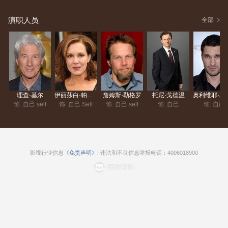
演职人员
全部
理查·基尔
伊丽莎白·帕金斯
詹姆斯·勒格罗
托尼·戈德温
奥利维
饰: 自己 self
饰: 自己 Self
饰: 自己 self
饰: 自己
饰: 自己
影视行业信息
《免责声明》
I 违法和不良信息举报电话：4006018900