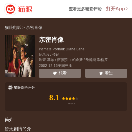
打开App
查看更多精彩评论
猫眼电影
>
亲密肖像
亲密肖像
Intimate Portrait: Diane Lane
纪录片 / 传记
理查·基尔
/
伊丽莎白·帕金斯
/
詹姆斯·勒格罗
2002-12-16美国开播
看过
想看
猫眼综合评分
8.1
简介
暂无剧情简介