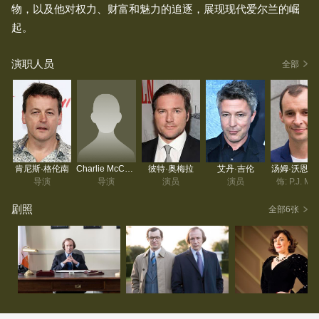
物，以及他对权力、财富和魅力的追逐，展现现代爱尔兰的崛
起。
演职人员
全部
肯尼斯·格伦南
Charlie McCarthy
彼特·奥梅拉
艾丹·吉伦
汤姆·沃恩-
导演
导演
演员
演员
饰: P.J. Ma
剧照
全部6张