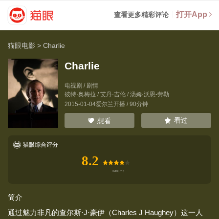
打开App
查看更多精彩评论
猫眼电影
>
Charlie
Charlie
电视剧 / 剧情
彼特·奥梅拉
/
艾丹·吉伦
/
汤姆·沃恩-劳勒
2015-01-04爱尔兰开播 / 90分钟
看过
想看
猫眼综合评分
8.2
简介
通过魅力非凡的查尔斯·J·豪伊（Charles J Haughey）这一人