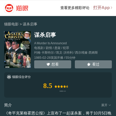
打开App
查看更多精彩评论
猫眼电影
>
谋杀启事
谋杀启事
A Murder Is Announced
电视剧 / 剧情 / 悬疑 / 犯罪
约翰·卡斯特尔
/
凯文·沃特利
/
西尔维娅·西姆斯
1985-02-28英国开播 / 55分钟
看过
想看
猫眼综合评分
8.5
简介
展开
《奇平克莱格霍恩公报》上宣布了一起谋杀案，将于10月5日晚