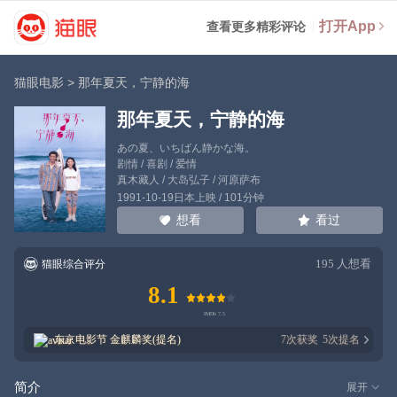
打开App
查看更多精彩评论
猫眼电影
>
那年夏天，宁静的海
那年夏天，宁静的海
あの夏、いちばん静かな海。
剧情 / 喜剧 / 爱情
真木藏人
/
大岛弘子
/
河原萨布
1991-10-19日本上映 / 101分钟
看过
想看
195
人想看
猫眼综合评分
8.1
东京电影节
金麒麟奖(提名)
7
次获奖
5
次提名
简介
展开