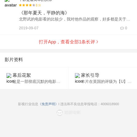
8
分
《那年夏天，平静的海》
北野武的电影看的比较少，我对他作品的观察，好多都是关于绑
匪的电影，于是他给我的直观影响是一位偏热血类型的人。直到
2019-09-07
0
我接触了这部《那年夏天，宁静的海》。这部电影整体下来偏柔
情与悲感，却又不乏幽默搞笑的小情节。电影里面的很多画面构
打开App，查看全部
1
条长评
架都凸显出北野武电影的基本功扎实，看出他对于电影画面有很
强的感应力。还有他在这部电影里运用了许多重复情节架构，每
一个重复的情节都在表达北野武想要输出的内容，递进剧情。这
影片资料
种重复情节的运用在我印象里好像很多电影都会用到，只不过没
有北野武用的这么多。我在看这部电影的时候会时不时地把北野
幕后花絮
家长引导
武与是枝裕和和岩井俊二两位导演的拍摄手法与叙事手法就行比
这是一部彻底沉默的电影，影片的内容主要通过画面的节奏和人物的动作来表现，没有任何语言说明。
本片在英国的评级为【U】，适合4岁以上的观众观看。
较（因为后两位是我个人非常喜欢地导演，且都同位日本导
演），如若追求细腻三位导演都不差，只不过是细腻表述的方法
各有千秋。相对于我而言，我可能更倾向于是枝裕和与岩井俊二
的细腻，喜欢是枝裕和地叙述表达细腻，喜欢岩井俊二的日式本
影视行业信息
《免责声明》
I 违法和不良信息举报电话：4006018900
电影特有的画面朦胧感式的细腻，这是基于我的性格因素与个人
喜好所做的归结。当然北野武的那种细腻偏向青春活力派，“色彩
感”较为丰富，也定会有一部分人喜欢。以上对于北野武的评价完
全是基于《那年夏天，宁静的海》这一部电影做的个人见解，可
能会存在些许与网友非同的观论。