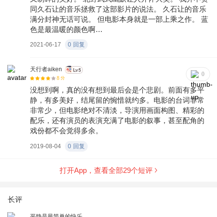
同久石让的音乐拯救了这部影片的说法。 久石让的音乐
满分封神无话可说。 但电影本身就是一部上乘之作。 蓝
色是最温暖的颜色啊…
2021-06-17
0
回复
天行者aiken
0
8
分
没想到啊，真的没有想到最后会是个悲剧。前面有多平
静，有多美好，结尾留的惋惜就约多。电影的台词非常
非常少，但电影绝对不清淡，导演用画面构图、精彩的
配乐，还有演员的表演充满了电影的叙事，甚至配角的
戏份都不会觉得多余。
2019-08-04
0
回复
打开App，查看全部
29
个短评
长评
平静是最简单的快乐