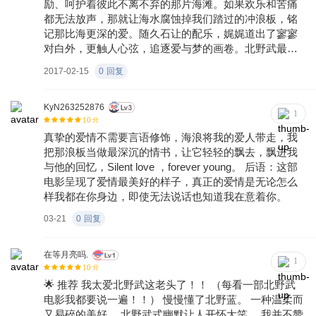
励、呵护着彼此不离不弃的那片海滩。如果欢乐和苦痛
都无法放声，那就让海水腐蚀掉我们踏过的冲浪板，铭
记那比海更深的爱。随久石让的配乐，娓娓道出了寥寥
对白外，更触人心弦，追逐爱与梦的画卷。北野武最纯
真的一部电影——《那年夏天，宁静的海》。
2017-02-15
0
回复
KyN263252876
1
10
分
真挚的爱情不需要言语修饰，海浪将我的爱人带走，我
把那浪板当做最深沉的情书，让它轻轻的飘去，飘进我
与他的回忆，Silent love ，forever young。 后语：这部
电影呈现了爱情最美好的样子，真正的爱情是无论怎么
样我都在你身边，即使无法说话也知道我在意着你。
03-21
0
回复
在等月亮吗.
1
10
分
🌟 推荐 我太爱北野武这老头了！！ （每看一部北野武
电影我都要说一遍！！） 慢慢懂了北野蓝。 一种温柔而
又易碎的美好。 北野武式幽默让人开怀大笑。 我并不赞