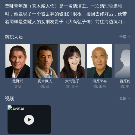
聋哑青年茂（真木藏人饰）是一名清洁工。一次清理垃圾堆
时，他发现了一个被丢弃的破旧冲浪板，捡回去修好后，便带
着同样是聋哑人的女朋友贵子（大岛弘子饰）前往海边练习。
茂对冲浪的喜爱逐渐演变成痴迷，一下班就去海边不断练习，
演职人员
而贵子总会坐在海滩上，微笑着注视着他。
全部
随着时间推移，茂的冲浪技术日益精湛。冲浪用品店老板送给
他一套潜水服，还给他一份冲浪比赛的申请表。比赛当天，茂
和贵子满心欢喜地来到海边，却因意外未能参赛。但茂对冲浪
的热爱并未消减，贵子也依旧坚定地支持着他。在之后的比赛
北野武
真木藏人
大岛弘子
河原萨布
藤原稔三
中，茂斩获优胜。几天后，茂又去海边练习，贵子因有事来
导演
饰: 茂
饰: 贵子
饰: 田向
饰: 中岛
迟，却不见茂的身影，眼前只有一片静谧的海面。
视频
全部