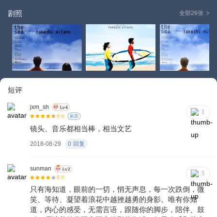
剧照
全部26张
短评
jxm_sh
1
9
分
购票
镜头、音乐都相当棒，相当文艺
2018-08-29
0
回复
sunman
5
8
分
只有海知道，眼前的一切，悄无声息，每一次跌倒，微
笑、等待、凝望着浪花中越挫越勇的身影。唯有你知
道，内心的感受，无需言语，跟随你的脚步，陪伴、鼓