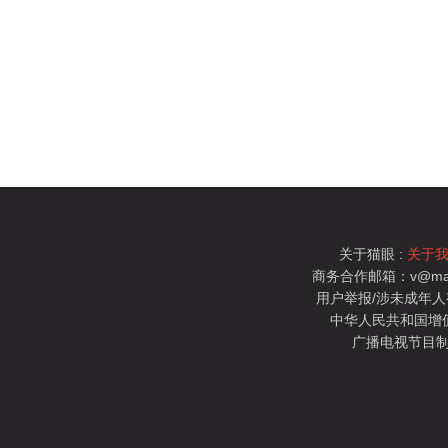
关于猫眼 :
关于
商务合作邮箱：v@mao
用户举报/涉未成年人有害信
中华人民共和国增值电
广播电视节目制
猫眼电影