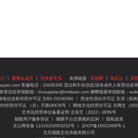
我们
董事会成员
投资者关系
友情链接 :
美团网
格瓦拉
美
yan.com 客服电话：10105335 违法和不良信息/涉未成年人有害信息举报
息举报邮箱：tousujubao@meituan.com 舞弊线索举报邮箱：wubiju
信业务经营许可证 京B2-20190350
营业性演出许可证 京演（机构）
作经营许可证 （京）字第08478号
网络文化经营许可证 京网文（2022）
艺术品经营单位备案证明 京东艺（2022）0095号
猫眼用户服务协议
猫眼平台交易规则总则
隐私政策
京公网安备 11010102003232号
京ICP备16022489号-1
北京猫眼文化传媒有限公司