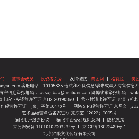
我们
董事会成员
投资者关系
友情链接 :
美团网
格瓦拉
美
yan.com 客服电话：10105335 违法和不良信息/涉未成年人有害信息举报
息举报邮箱：tousujubao@meituan.com 舞弊线索举报邮箱：wubiju
信业务经营许可证 京B2-20190350
营业性演出许可证 京演（机构）
作经营许可证 （京）字第08478号
网络文化经营许可证 京网文（2022）
艺术品经营单位备案证明 京东艺（2022）0095号
猫眼用户服务协议
猫眼平台交易规则总则
隐私政策
京公网安备 11010102003232号
京ICP备16022489号-1
北京猫眼文化传媒有限公司