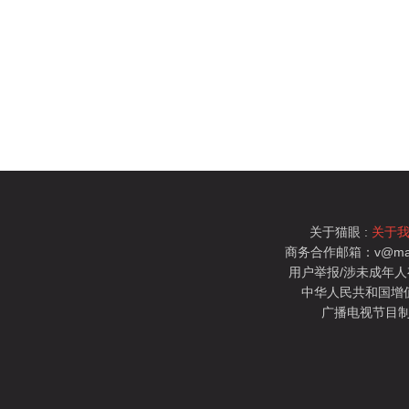
关于猫眼 :
关于
商务合作邮箱：v@mao
用户举报/涉未成年人有害信
中华人民共和国增值电
广播电视节目制
猫眼电影