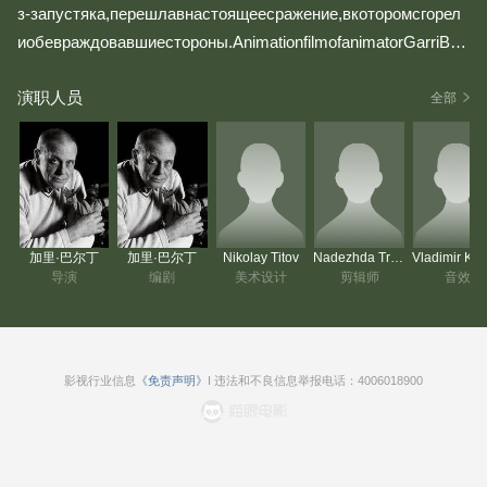
з-запустяка,перешлавнастоящеесражение,вкоторомсгорел
иобевраждовавшиестороны.AnimationfilmofanimatorGarriBar
dininwhichtherearenoprotagonistsbutwhichbrightlyshowsourselv
演职人员
es.Onanexampleaboxofmatchesthewell-knowndirectorshowsth
全部
eworld画片言及日用之炬也。琐碎事致不和，及至战事，悉其
为燃尽。
加里·巴尔丁
加里·巴尔丁
Nikolay Titov
Nadezhda Treshchyova
Vlad
导演
编剧
美术设计
剪辑师
音效
影视行业信息
《免责声明》
I 违法和不良信息举报电话：4006018900