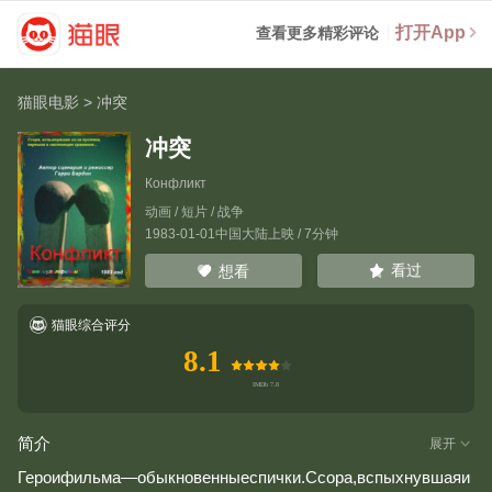
打开App
查看更多精彩评论
猫眼电影
>
冲突
冲突
Конфликт
动画 / 短片 / 战争
1983-01-01中国大陆上映 / 7分钟
看过
想看
猫眼综合评分
8.1
简介
展开
Героифильма—обыкновенныеспички.Ссора,вспыхнувшаяи