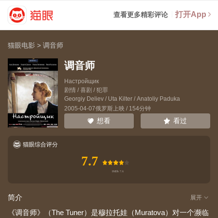
打开App
查看更多精彩评论
猫眼电影
>
调音师
调音师
Настройщик
剧情 / 喜剧 / 犯罪
Georgiy Deliev
/
Uta Kilter
/
Anatoliy Paduka
2005-04-07俄罗斯上映 / 154分钟
看过
想看
猫眼综合评分
7.7
简介
展开
《调音师》（The Tuner）是穆拉托娃（Muratova）对一个濒临