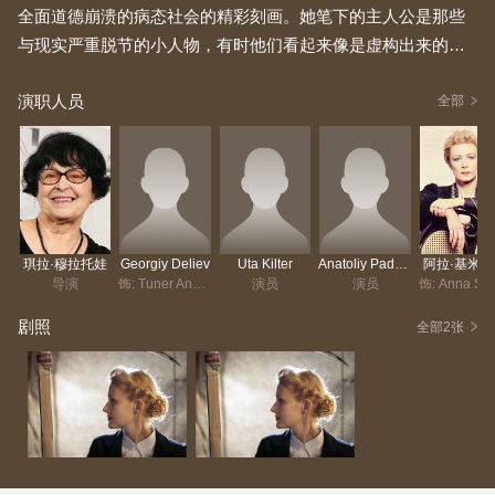
全面道德崩溃的病态社会的精彩刻画。她笔下的主人公是那些
与现实严重脱节的小人物，有时他们看起来像是虚构出来的，
不切实际，他们的行为也缺乏动机。最终，他们的软弱以及被
演职人员
卑鄙的骗子彻底击败，赋予了他们一种道德力量，使他们的社
全部
会边缘地位得到了正当化。
琪拉·穆拉托娃
Georgiy Deliev
Uta Kilter
Anatoliy Paduka
阿拉·基米
导演
饰: Tuner Andrey
演员
演员
剧照
全部2张