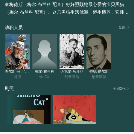
家梅德斯（梅尔·布兰科 配音）好好照顾她最心爱的宝贝黑猫
（梅尔·布兰科 配音）。这只黑猫生活优渥、娇生惯养，它睡在
舒适的大床上，每天清晨醒来，梅德斯就已端着美味的饭菜在
演职人员
一旁等候。然而，黑猫丝毫不懂得感恩，平日里想出各种坏点
全部
子捉弄梅德斯。多次之后，有一天黑猫突然发现，梅德斯再也
无法忍受它的行为，竟然辞职离开了。失去管家后，黑猫才意
识到事情的严重性，再也没人给它喂食、洗澡了。黑猫在房子
里四处乱窜，这时它遇到了两只小老鼠。从未见过老鼠的黑
猫，会如何与这两个小家伙相处呢？
查尔斯·马丁“查克”琼斯
梅尔·布兰科
迈克尔·马耳他
特德·皮尔斯
导演
饰: Cat
配音演员
配音演员
剧照
全部2张