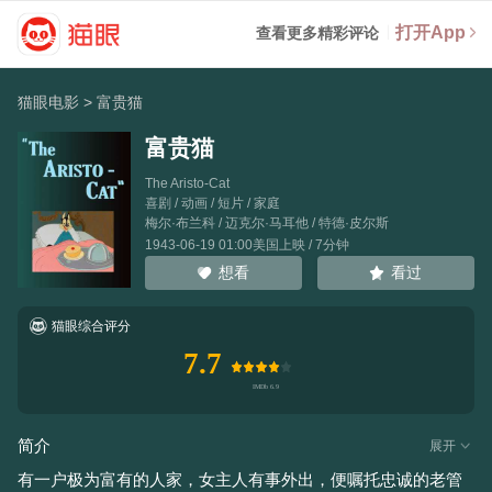
打开App
查看更多精彩评论
猫眼电影
>
富贵猫
富贵猫
The Aristo-Cat
喜剧 / 动画 / 短片 / 家庭
梅尔·布兰科
/
迈克尔·马耳他
/
特德·皮尔斯
1943-06-19 01:00美国上映 / 7分钟
看过
想看
猫眼综合评分
7.7
简介
展开
有一户极为富有的人家，女主人有事外出，便嘱托忠诚的老管