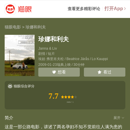
打开App
查看更多精彩评论
猫眼电影
>
珍娜和利夫
珍娜和利夫
Janna & Liv
剧情 / 短片
埃娃·弗里肖夫松
/
Beatrice Järås
/
Lo Kauppi
2009-01-23瑞典上映 / 30分钟
看过
想看
猫眼综合评分
7.7
简介
展开
这是一部公路电影，讲述了两名孕妇不知不觉前往人满为患的