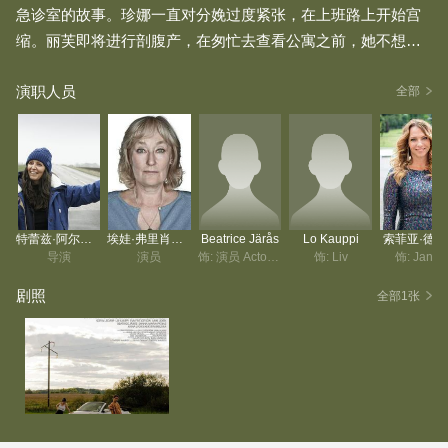
急诊室的故事。珍娜一直对分娩过度紧张，在上班路上开始宫
缩。丽芙即将进行剖腹产，在匆忙去查看公寓之前，她不想让
任何事妨碍助产师进行例行检查。当珍娜和丽芙相遇后，她们
演职人员
果断抛开过去和未来，只专注于当下。
全部
特蕾兹·阿尔贝克
埃娃·弗里肖夫松
Beatrice Järås
Lo Kauppi
索菲亚·德
导演
演员
饰: 演员 Actor/Actress
饰: Liv
饰: Janna
剧照
全部1张