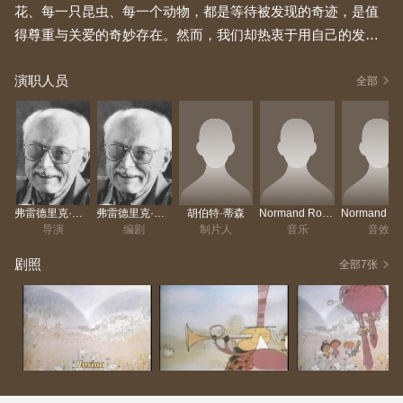
花、每一只昆虫、每一个动物，都是等待被发现的奇迹，是值
得尊重与关爱的奇妙存在。然而，我们却热衷于用自己的发明
来取代它们，这些发明由广告界的“魔术师”、倡导进步与过度消
演职人员
费的推动者们所呈现。遗憾的是，……
全部
弗雷德里克·贝克
弗雷德里克·贝克
胡伯特·蒂森
Normand Roger
导演
编剧
制片人
音乐
音效
剧照
全部7张