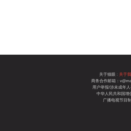
关于猫眼 :
关于
商务合作邮箱：v@mao
用户举报/涉未成年人有害信
中华人民共和国增值电
广播电视节目制
猫眼电影