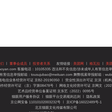
我们
董事会成员
投资者关系
友情链接 :
美团网
格瓦拉
美
yan.com 客服电话：10105335 违法和不良信息/涉未成年人有害信息举报
息举报邮箱：tousujubao@meituan.com 舞弊线索举报邮箱：wubiju
信业务经营许可证 京B2-20190350
营业性演出许可证 京演（机构）
作经营许可证 （京）字第08478号
网络文化经营许可证 京网文（2022）
艺术品经营单位备案证明 京东艺（2022）0095号
猫眼用户服务协议
猫眼平台交易规则总则
隐私政策
京公网安备 11010102003232号
京ICP备16022489号-1
北京猫眼文化传媒有限公司