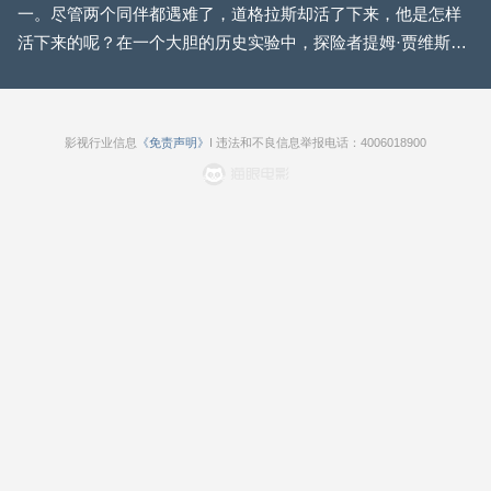
一。尽管两个同伴都遇难了，道格拉斯却活了下来，他是怎样
活下来的呢？在一个大胆的历史实验中，探险者提姆·贾维斯回
顾了其艰难的历程，极少的口粮，原始的衣服和装备，为我们
揭开了莫森悬挂在人生和死亡的边缘时他的身心所经受的一
切。 2008 Poprad国际大山电影节最佳纪录片奖； 国际大山探
影视行业信息
《免责声明》
I 违法和不良信息举报电话：4006018900
险电影节格拉斯大奖。