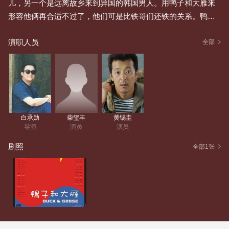
儿，另一个是远离故乡来到异国的韩国男人。用鸭子和大雁来
形容他俩再合适不过了，他们可是比铁哥们还铁的关系。鸭子
有一家很奇特的公司，专门帮人解决各类棘手难题，公司名字
演职人员
也与众不同，叫“什么情况”。大雁呢，平时总把“什么素质”挂在
全部
嘴边。他们常常一起拼酒、一起K歌。然而有一天，大雁说自己
要离开了，鸭子心里十分伤心，虽然没有过多挽留，但那种难
受的滋味却在心底蔓延。
白承勋
柴玺丰
黄锡圭
导演
演员
演员
剧照
全部1张