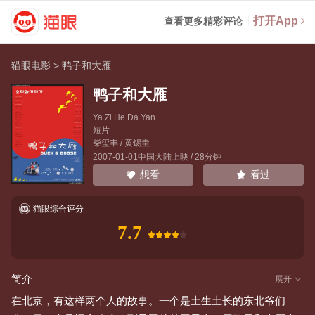
打开App
查看更多精彩评论
猫眼电影
>
鸭子和大雁
鸭子和大雁
Ya Zi He Da Yan
短片
柴玺丰
/
黄锡圭
2007-01-01中国大陆上映 / 28分钟
看过
想看
猫眼综合评分
7.7
简介
展开
在北京，有这样两个人的故事。一个是土生土长的东北爷们