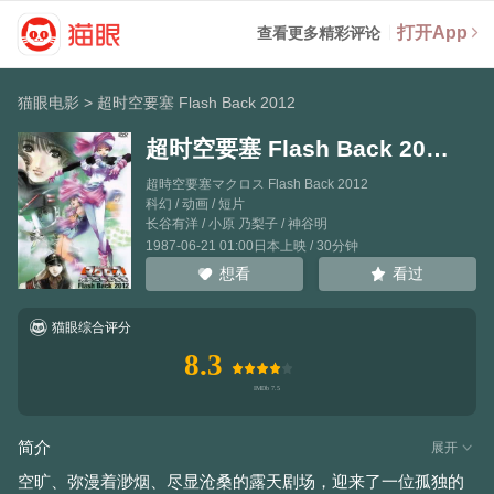
打开App
查看更多精彩评论
猫眼电影
>
超时空要塞 Flash Back 2012
超时空要塞 Flash Back 2012
超時空要塞マクロス Flash Back 2012
科幻 / 动画 / 短片
长谷有洋
/
小原 乃梨子
/
神谷明
1987-06-21 01:00日本上映 / 30分钟
看过
想看
猫眼综合评分
8.3
简介
展开
空旷、弥漫着渺烟、尽显沧桑的露天剧场，迎来了一位孤独的