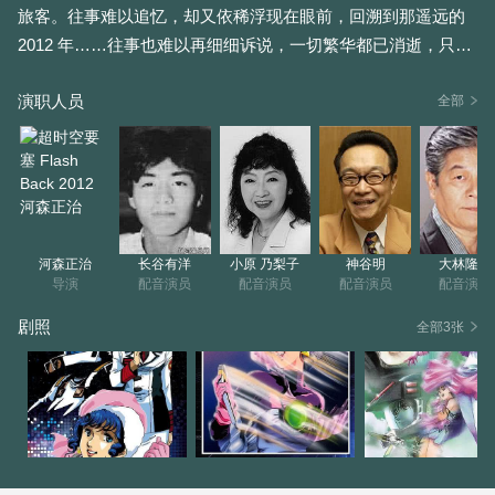
旅客。往事难以追忆，却又依稀浮现在眼前，回溯到那遥远的
2012 年……往事也难以再细细诉说，一切繁华都已消逝，只能
在思念中继续前行。
演职人员
全部
“闪回 2012”在一首《天使之绘具》的歌声中拉开了序幕。通过
音乐片段里的十余首歌曲，生动地再现了当年人类历史上最为
惨烈的战争，还有林明美那段刻骨铭心的恋情。
作者在最后的结束曲同样是《天使之绘具》中，让新锐机体 VF
河森正治
长谷有洋
小原 乃梨子
神谷明
大林隆介
- 4 和新超时空要塞 Megaroad - 01（即 SDF - 2）首次亮相。此
导演
配音演员
配音演员
配音演员
配音演员
外，美树本晴彦巧妙地在片中揭示了剧中人物的下落，为这部
剧照
全部3张
传奇般的史诗画上了圆满的句号。当剧中的林明美对着空无一
人的剧场行下一个谢幕礼时，我们知道她成长成熟了，不再是
当年那个爱哭的女孩。虽然她失去了一条辉，但却赢得了整个
银河系。
1987 年 9 月发售的 LD 版音乐片段《闪回 2012》全长 30 分