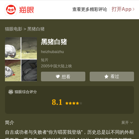
打开App
查看更多精彩评论
猫眼电影
>
黑猪白猪
黑猪白猪
heizhubaizhu
短片
2005中国大陆上映
看过
想看
猫眼综合评分
8.1
简介
展开
自古成功者与失败者“你方唱罢我登场”，历史总是以不同的外相