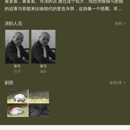
重复着，重复着。导演的话 通过这个短片，我想用瘦猪与肥猪
的追逐与吞噬来比喻朝代的更迭兴替，这就像一个怪圈。革命
不像革命者自我粉饰的那样，它经常都是丑陋的、暴力的、血
演职人员
腥的，革命者通常都是为了利益的分配极度不均而进行斗争，
全部
而当革命者成为了既得利益者后，他又会面临成为被革命者的
危机。 这是一种轮回，就像一出闹剧，我想只有制度的真正改
变才会是个头儿吧。入选魁北克电影资料馆中国动画短片放映
单元，蒙特利尔，加拿大，9月4日，2008受邀展映于第二届北
京独立电影论坛，宋庄美术馆，2007年11月30日~12月6日
张弓
张弓
导演
编剧
剧照
全部1张