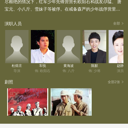
尽粮绝的情况下，红军少年先锋营营长欧阳石和战友尕猛、 唐
宝元、小八斤、雪妹子等被俘。在戒备森严的少年战俘营里，
敌人用繁重的劳动来折磨红军少年战俘，并企图利用" 西安事
演职人员
变"国共合作的机会改编红军战俘。欧阳石和尕猛他们与敌人据
全部
理力争，终于迫使敌人接受了少年战俘们提出的条件，粉碎了
敌人的阴谋。生性胆小怯懦的唐宝元和小八斤禁不住敌人的恐
吓，穿上了马家军的服装，战友们纷纷斥责他俩的行为。孤独
的唐宝元结识了马家军的老马夫，从此，俩人相依为命。机智
勇敢的欧阳石精心安排尕猛和小八斤逃出了战俘营，不幸的小
杜煜庄
车悦
黄海波
陈默
赵静
八斤倒在茫茫浙沙海中，尕猛也被敌人抓了回来。身为营长的
导演
饰: 欧阳石
饰: 八斤
饰: 少将
演员
欧阳石是敌人的眼中钉，敌人想以决斗的形式除掉他，欧阳石
剧照
全部2张
为给受凌辱的雪妹子报仇，毅然跃身上马，击毙了敌连长，自
己也壮烈牺牲。目睹此景，悲愤之极的雪妹子毅然纵身跳下悬
崖。勇敢的尕猛第二次逃跑了，在敌骑兵穷追不舍的危急时
刻，唐宝元挺身而出，把马和枪交给尕猛，为掩护尕猛，他把
手榴弹投向敌人，用行动证明自己不是叛徒。 戈壁沙漠中，尕
猛牵着战马艰难地行走，他终于来到革命圣地延安，和其他战
友一起奔赴抗日的前线。