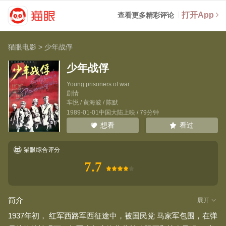
打开App
查看更多精彩评论
猫眼电影
>
少年战俘
少年战俘
Young prisoners of war
剧情
车悦
/
黄海波
/
陈默
1989-01-01中国大陆上映 / 79分钟
看过
想看
猫眼综合评分
7.7
简介
展开
1937年初， 红军西路军西征途中，被国民党 马家军包围，在弹