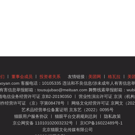
我们
董事会成员
投资者关系
友情链接 :
美团网
格瓦拉
美
yan.com 客服电话：10105335 违法和不良信息/涉未成年人有害信息举报
息举报邮箱：tousujubao@meituan.com 舞弊线索举报邮箱：wubiju
信业务经营许可证 京B2-20190350
营业性演出许可证 京演（机构）
作经营许可证 （京）字第08478号
网络文化经营许可证 京网文（2022）
艺术品经营单位备案证明 京东艺（2022）0095号
猫眼用户服务协议
猫眼平台交易规则总则
隐私政策
京公网安备 11010102003232号
京ICP备16022489号-1
北京猫眼文化传媒有限公司