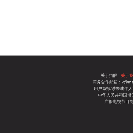
关于猫眼 :
关于
商务合作邮箱：v@mao
用户举报/涉未成年人有害信
中华人民共和国增值电
广播电视节目制
猫眼电影