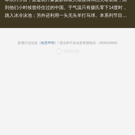
到他们小时候曾经住过的中国。于气温只有摄氏零下14度时，
跳入冰冷泳池；另外还利用一头无头羊打马球。本系列节目让
杰夫和彼得有机会一展所才，拍下绝美的照片和影片，令这个
系列节目成为一场视觉飨宴。彼得和杰夫走过地势崎岖的中国
西部，长江沿岸风景如画的三峡，还有内蒙古的荒凉大草原，
影视行业信息
《免责声明》
I 违法和不良信息举报电话：4006018900
生动传达出这些地方带给人的感觉，及这个充满活力国家人民
的精神。中国历险记：丝路中国历险记：三峡大坝中国历险
记：冰城哈尔滨中国历险记：入境随俗中国历险记：北京大不
同中国历险记：进出甘肃