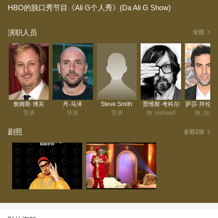
HBO的脱口秀节目《Ali G个人秀》(Da Ali G Show)
演职人员
全部
詹姆斯·博宾
丹·马泽
Steve Smith
贾维斯·考科尔
萨莎·拜伦·
导演
导演
导演
饰: Himself
饰: 自己
剧照
全部2张