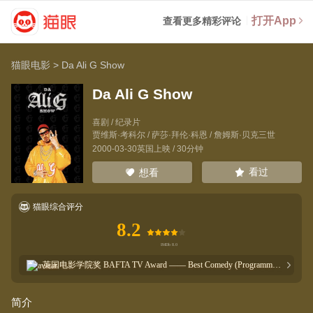
打开App
查看更多精彩评论
猫眼电影
>
Da Ali G Show
Da Ali G Show
喜剧 / 纪录片
贾维斯·考科尔
/
萨莎·拜伦·科恩
/
詹姆斯·贝克三世
2000-03-30英国上映 / 30分钟
看过
想看
猫眼综合评分
8.2
英国电影学院奖
BAFTA TV Award —— Best Comedy (Programme or Series)
2
次获奖
简介