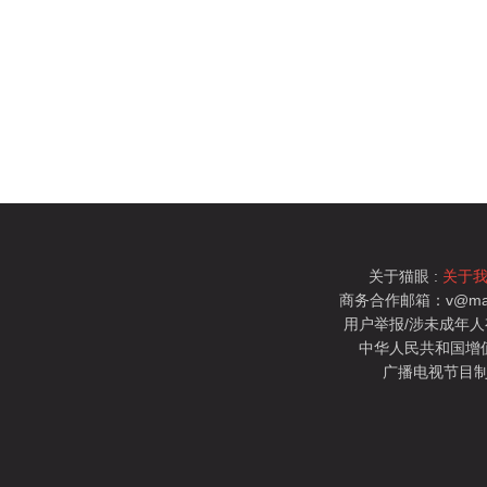
关于猫眼 :
关于
商务合作邮箱：v@mao
用户举报/涉未成年人有害信
中华人民共和国增值电
广播电视节目制
猫眼电影