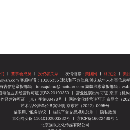
我们
董事会成员
投资者关系
友情链接 :
美团网
格瓦拉
美
yan.com 客服电话：10105335 违法和不良信息/涉未成年人有害信息举报
息举报邮箱：tousujubao@meituan.com 舞弊线索举报邮箱：wubiju
信业务经营许可证 京B2-20190350
营业性演出许可证 京演（机构）
作经营许可证 （京）字第08478号
网络文化经营许可证 京网文（2022）
艺术品经营单位备案证明 京东艺（2022）0095号
猫眼用户服务协议
猫眼平台交易规则总则
隐私政策
京公网安备 11010102003232号
京ICP备16022489号-1
北京猫眼文化传媒有限公司