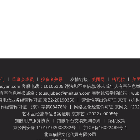
我们
董事会成员
投资者关系
友情链接 :
美团网
格瓦拉
美
yan.com 客服电话：10105335 违法和不良信息/涉未成年人有害信息举报
息举报邮箱：tousujubao@meituan.com 舞弊线索举报邮箱：wubiju
信业务经营许可证 京B2-20190350
营业性演出许可证 京演（机构）
作经营许可证 （京）字第08478号
网络文化经营许可证 京网文（2022）
艺术品经营单位备案证明 京东艺（2022）0095号
猫眼用户服务协议
猫眼平台交易规则总则
隐私政策
京公网安备 11010102003232号
京ICP备16022489号-1
北京猫眼文化传媒有限公司