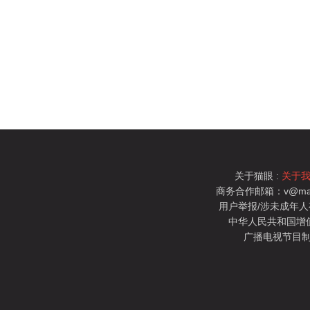
关于猫眼 :
关于
商务合作邮箱：v@mao
用户举报/涉未成年人有害信
中华人民共和国增值电
广播电视节目制
猫眼电影