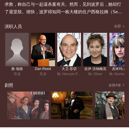
求救，称自己与一起谋杀案有关。然而，见到波罗后，她却打
了退堂鼓。很快，波罗得知同一栋大楼的住户西格拉姆（Seagr
am）自杀了，她曾是诺玛的保姆。她到底是自杀还是他杀？这
演职人员
与诺玛有关吗？诺玛究竟知道些什么呢？
全部
唐·瑞德
Dan Reed
大卫·苏切
佐伊·沃纳梅克
杰米玛·卢
导演
导演
饰: Hercule Poirot
饰: Oliver
饰: 
剧照
全部4张