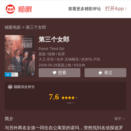
打开App
查看更多精彩评论
猫眼电影
>
第三个女郎
第三个女郎
Poirot: Third Girl
悬疑 / 惊悚 / 犯罪
大卫·苏切
/
佐伊·沃纳梅克
/
杰米玛·卢珀
2008-09-28英国上映 / 93分钟
看过
想看
猫眼综合评分
7.6
简介
展开
与另外两名女孩一同住在公寓里的诺玛，突然找到名侦探波罗