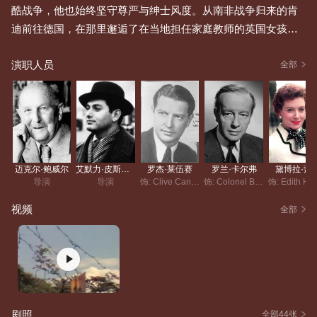
酷战争，他也始终坚守尊严与绅士风度。从南非战争归来的肯
迪前往德国，在那里邂逅了在当地担任家庭教师的英国女孩亨
特小姐。二人因工作结缘，时常一同出现在众人面前。然而有
演职人员
一天，曾因亨特与肯迪决斗过的德国军官再度向他发起挑战，
全部
四十年后他们仍会提及此事。残酷的战争让不少人的心灵发生
扭曲，却也造就了许多伟大的友谊。曾经在战场上互为敌手、
在宴会上成为座上宾、在情场中是竞争对手的他们，最终成为
了忘年之交。
迈克尔·鲍威尔
艾默力·皮斯伯格
罗杰·莱伍赛
罗兰·卡尔弗
黛博拉·蔻
导演
导演
饰: Clive Candy
饰: Colonel Betteridge
视频
全部
剧照
全部44张