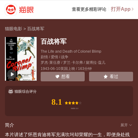
打开App
查看更多精彩评论
猫眼电影
>
百战将军
百战将军
The Life and Death of Colonel Blimp
剧情 / 爱情 / 战争
罗杰·莱伍赛
/
罗兰·卡尔弗
/
黛博拉·蔻儿
1943-06-10英国上映 / 163分钟
看过
想看
猫眼综合评分
8.1
简介
展开
本片讲述了怀恩肯迪将军充满坎坷却荣耀的一生，即便身处残