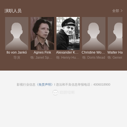
演职人员
全部
Ilo von Jankó
Agnes Fink
Alexander Kerst
Christine Wodetzky
Walter
导演
饰: Janet Spence
饰: Henry Hutton
饰: Doris Mead
饰: Gen
影视行业信息
《免责声明》
I 违法和不良信息举报电话：4006018900