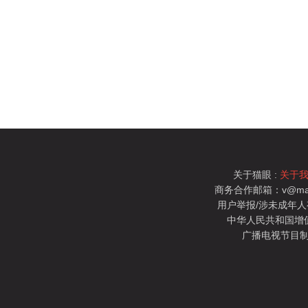
关于猫眼 :
关于
商务合作邮箱：v@mao
用户举报/涉未成年人有害信
中华人民共和国增值电
广播电视节目制
猫眼电影