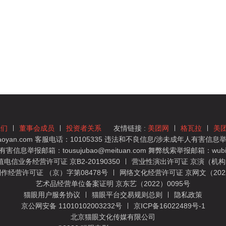
我们
董事会成员
投资者关系
友情链接 :
美团网
格瓦拉
美
yan.com 客服电话：10105335 违法和不良信息/涉未成年人有害信息举报
息举报邮箱：tousujubao@meituan.com 舞弊线索举报邮箱：wubiju
信业务经营许可证 京B2-20190350
营业性演出许可证 京演（机构）
作经营许可证 （京）字第08478号
网络文化经营许可证 京网文（2022）
艺术品经营单位备案证明 京东艺（2022）0095号
猫眼用户服务协议
猫眼平台交易规则总则
隐私政策
京公网安备 11010102003232号
京ICP备16022489号-1
北京猫眼文化传媒有限公司