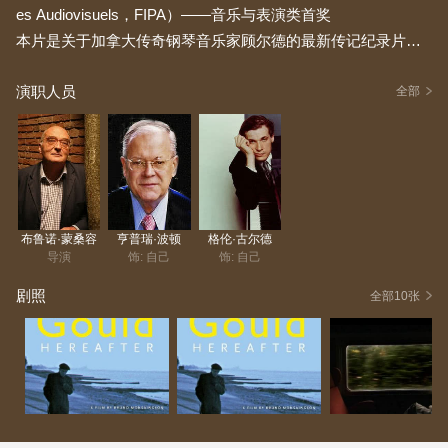
es Audiovisuels，FIPA）——音乐与表演类首奖
本片是关于加拿大传奇钢琴音乐家顾尔德的最新传记纪录片。
它以当下视角回顾顾尔德的一生及其作品，让顾尔德“现身说
演职人员
法”，使乐迷得以一睹这位艺术家在镜头前闪耀的个人魅力。导
全部
演布诺·梦宪杰翁曾撰写过三本研究顾尔德的专著，在其前作
《郭德堡变奏曲 - 顾尔德弹巴哈》中，曾拍摄1976 - 1981五年
间顾尔德演奏这首巴赫经典曲目的各个版本，并深入访谈顾尔
德，留下两人精彩对话的珍贵影像。二十多年后，导演集结综
合现存所有与顾尔德相关的记录资料，无论是音乐还是文学方
布鲁诺·蒙桑容
亨普瑞·波顿
格伦·古尔德
面的题材，试图探寻关于顾尔德天赋异禀这一向来吸引广大乐
导演
饰: 自己
饰: 自己
迷和媒体兴趣的话题。片中借助匿名的顾尔德“信徒”们的参与，
剧照
全部10张
营造出一种顾尔德亲自回答提问的假象。同时，顾尔德又似乎
是整部影片的叙事……