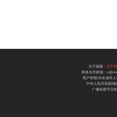
关于猫眼 :
关于
商务合作邮箱：v@mao
用户举报/涉未成年人有害信
中华人民共和国增值电
广播电视节目制
猫眼电影