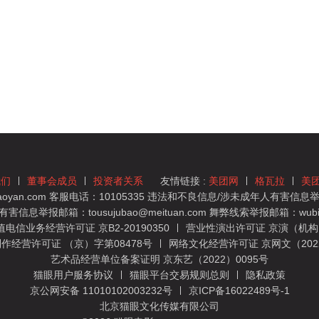
我们
董事会成员
投资者关系
友情链接 :
美团网
格瓦拉
美
yan.com 客服电话：10105335 违法和不良信息/涉未成年人有害信息举报
息举报邮箱：tousujubao@meituan.com 舞弊线索举报邮箱：wubiju
信业务经营许可证 京B2-20190350
营业性演出许可证 京演（机构）
作经营许可证 （京）字第08478号
网络文化经营许可证 京网文（2022）
艺术品经营单位备案证明 京东艺（2022）0095号
猫眼用户服务协议
猫眼平台交易规则总则
隐私政策
京公网安备 11010102003232号
京ICP备16022489号-1
北京猫眼文化传媒有限公司