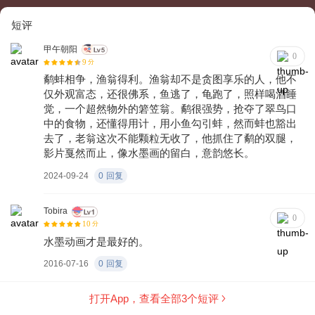
短评
甲午朝阳
0
9
分
鹬蚌相争，渔翁得利。渔翁却不是贪图享乐的人，他不
仅外观富态，还很佛系，鱼逃了，龟跑了，照样喝酒睡
觉，一个超然物外的箬笠翁。鹬很强势，抢夺了翠鸟口
中的食物，还懂得用计，用小鱼勾引蚌，然而蚌也豁出
去了，老翁这次不能颗粒无收了，他抓住了鹬的双腿，
影片戛然而止，像水墨画的留白，意韵悠长。
2024-09-24
0
回复
Tobira
0
10
分
水墨动画才是最好的。
2016-07-16
0
回复
打开App，查看全部
3
个短评