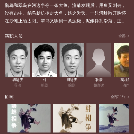
鹬鸟和翠鸟在河边争夺一条大鱼。渔翁发现后，用鱼叉刺去，
没有击中。鹬鸟趁机抢走大鱼，逃之夭夭。一只河蚌敞开胸怀
在沙滩上晒太阳。翠鸟又啄到一条泥鳅，泥鳅挣扎滑落，正好
掉在河蚌身上被夹住了，翠鸟想从河蚌壳里夺回泥鳅，鹬鸟又
演职人员
飞来赶走翠鸟，欲与河蚌争夺泥鳅。于是，鹬鸟与河蚌在沙滩
全部
上进行了一场智慧与心理的争斗。虽然泥鳅被鹬鸟吞下肚子，
但是它的一条腿被河蚌夹伤了。双方都不肯善罢甘休，斗争又
继续下去。鹬鸟佯装打盹，河蚌慢慢张开两壳，伺机进攻。鹬
鸟出其不意猛然回头啄去，早有准备的河蚌立刻合拢，把鹬鸟
的长喙死死夹住。这时，早已守候在芦苇中的渔翁趁机把它们
胡进庆
村
胡进庆
耿康
葛桂云
一起捕获 。
导演
编剧
编剧
摄影师
动作
剧照
全部11张