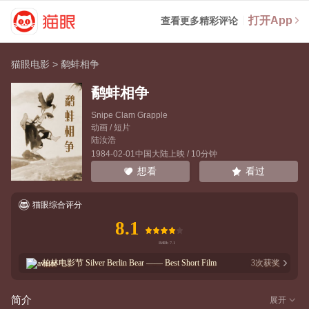
打开App
查看更多精彩评论
猫眼电影
>
鹬蚌相争
鹬蚌相争
Snipe Clam Grapple
动画 / 短片
陆汝浩
1984-02-01中国大陆上映 / 10分钟
看过
想看
猫眼综合评分
8.1
柏林电影节
Silver Berlin Bear —— Best Short Film
3
次获奖
简介
展开