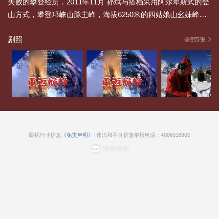
失败的攀登经历，2011年11月 孙斌与搭档采用阿尔卑斯式的登
山方式，攀登邛崃山脉主峰，海拔6250米的四姑娘山幺妹峰。
第四次回到熟悉的山脚下，面对陡峭的山体，变幻无常的天
剧照
气，他们又将如何应对。
全部5张
影视行业信息
《免责声明》
I 违法和不良信息举报电话：4006018900