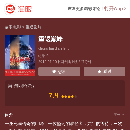
打开App
查看更多精彩评论
猫眼电影
>
重返巅峰
重返巅峰
chong fan dian feng
纪录片
2012-07-10中国大陆上映 / 47分钟
看过
想看
猫眼综合评分
7.9
简介
展开
一座充满传奇的山峰，一位坚韧的攀登者，六年的等待，三次