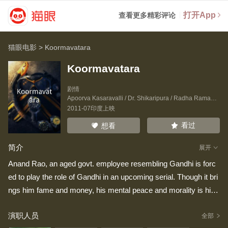
打开App
查看更多精彩评论
猫眼电影
>
Koormavatara
Koormavatara
剧情
Apoorva Kasaravalli
/
Dr. Shikaripura
/
Radha Ramachandra
2011-07印度上映
看过
想看
简介
展开
Anand Rao, an aged govt. employee resembling Gandhi is forc
ed to play the role of Gandhi in an upcoming serial. Though it bri
ngs him fame and money, his mental peace and morality is hind
ered.
演职人员
全部